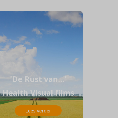
'De Rust van...'
Health Visual films
Lees verder