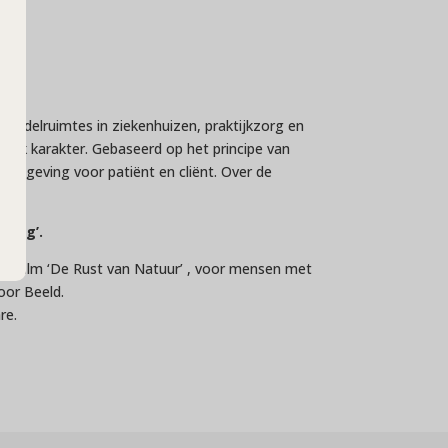
handelruimtes in ziekenhuizen, praktijkzorg en
urlijk karakter. Gebaseerd op het principe van
e omgeving voor patiënt en cliënt. Over de
‘eng’.
hemafilm ‘De Rust van Natuur’ , voor mensen met
door Beeld.
re.