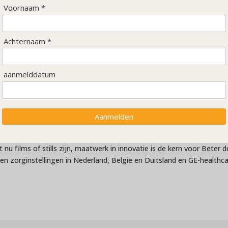
Voornaam *
en cliënten
Achternaam *
th Visuals voor het gehele spectrum van de zorg. Onderzoeks- of be
aanmelddatum
 Health Visuals zijn wandvullende stills of films met een puur en natu
belangrijke mate bij aan het creëren van een curatieve en preventiev
er uitzondering positief:
Aanmelden
– Sneller herstel – Vermindering pijn – Medische ruimtes niet 
projectiebril om Health Visuals individueel te ervaren. Zo ook de t
 nu films of stills zijn, maatwerk in innovatie is de kern voor Beter 
n zorginstellingen in Nederland, Belgie en Duitsland en GE-healthca